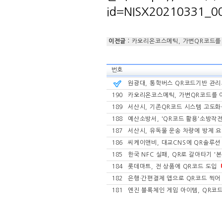
이전글 :
카오리온코스메틱, 가변QR코드를
번호
원광대, 통학버스 QR코드기반 관
190
카오리온코스메틱, 가변QR코드를 
189
서산시, 기존QR코드 시스템 고도
188
예산소방서, 'QR코드 활용'소방작
187
서산시, 유독물 운송 차량에 방제 요
186
씨케이앤비, 대교CNS에 QR솔루션
185
한국 NFC 실패, QR로 갈아타기 '
184
롯데마트, 전 상품에 QR코드 도입
182
은행·간편결제 앱으로 QR코드 찍어 
181
엔진 블록체인 게임 아이템, QR코