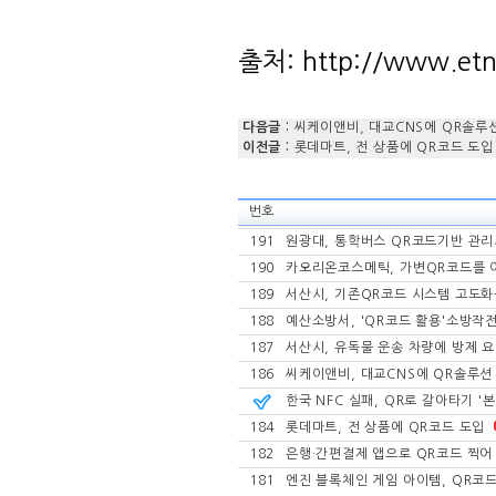
다음글 :
씨케이앤비, 대교CNS에 QR솔루
이전글 :
롯데마트, 전 상품에 QR코드 도입
번호
191
원광대, 통학버스 QR코드기반 관
190
카오리온코스메틱, 가변QR코드를 
189
서산시, 기존QR코드 시스템 고도
188
예산소방서, 'QR코드 활용'소방작
187
서산시, 유독물 운송 차량에 방제 요
186
씨케이앤비, 대교CNS에 QR솔루션
한국 NFC 실패, QR로 갈아타기 '
184
롯데마트, 전 상품에 QR코드 도입
182
은행·간편결제 앱으로 QR코드 찍어 
181
엔진 블록체인 게임 아이템, QR코