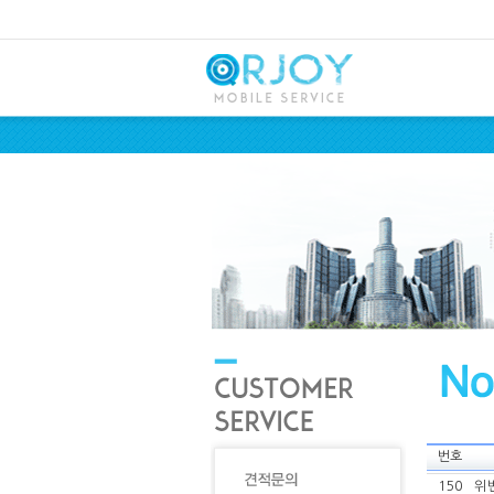
번호
150
위