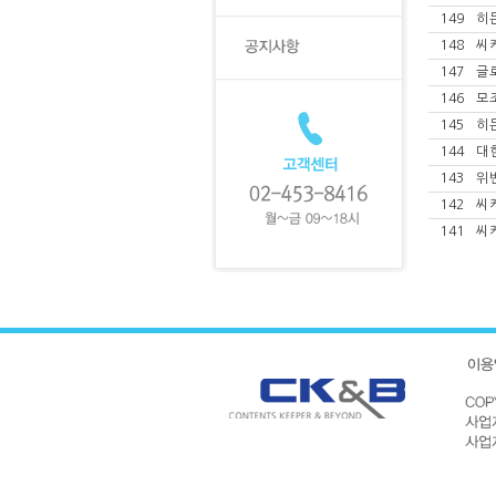
149
히
148
씨
147
글
146
모
145
히
144
대
143
위
142
씨
141
씨