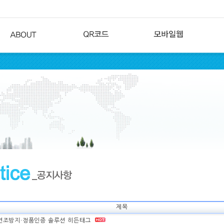
제목
변조방지∙정품인증 솔루션 히든태그