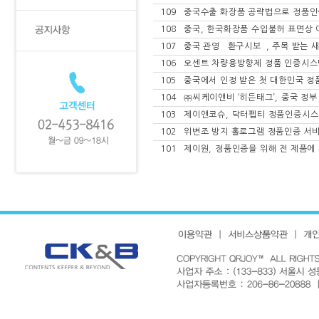
109
중국수출 화장품 공략법으로 정품인
108
중국, 한국화장품 수입불허 표면상 이
107
중국 관영 `환구시보`, 주목 받는
106
오센트 차량용방향제 정품 인증시스
105
중국에서 인정 받은 첫 대한민국 정
104
㈜씨케이앤비 ‘히든태그’, 중국 정
103
제이앤코슈, 닥터펩티 정품인증시스
102
위변조 방지 홀로그램 정품인증 서비
101
제이원, 정품인증을 위해 전 제품에