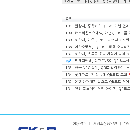
이전글 :
한국 NFC 실패, QR로 갈아타기 '
번호
191
원광대, 통학버스 QR코드기반 관
190
카오리온코스메틱, 가변QR코드를 
189
서산시, 기존QR코드 시스템 고도
188
예산소방서, 'QR코드 활용'소방작
187
서산시, 유독물 운송 차량에 방제 요
씨케이앤비, 대교CNS에 QR솔루션
185
한국 NFC 실패, QR로 갈아타기 '
184
롯데마트, 전 상품에 QR코드 도입
182
은행·간편결제 앱으로 QR코드 찍어 
181
엔진 블록체인 게임 아이템, QR코