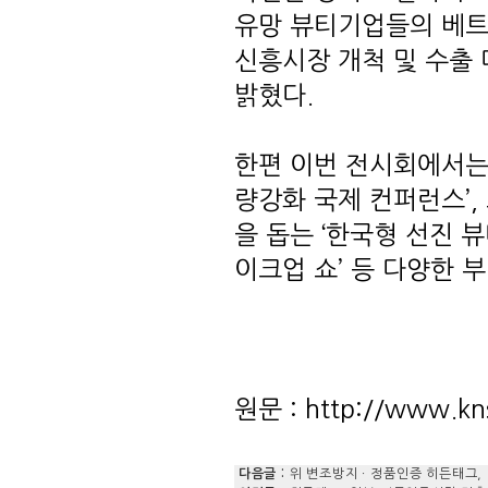
다음글 :
위 변조방지ㆍ정품인증 히든태그, 